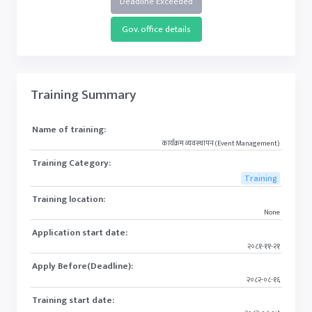
Deadline Exceeded
Gov. office details
Training Summary
Name of training:
कार्यक्रम व्यवस्थापन (Event Management)
Training Category:
Training
Training location:
None
Application start date:
२०८१-११-२१
Apply Before(Deadline):
२०८२-०८-१६
Training start date: