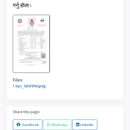
गर्नु होला
.
Files:
1.
bpc_1afaF8W.jpeg
Share this page:
Facebook
WhatsApp
Linkedin