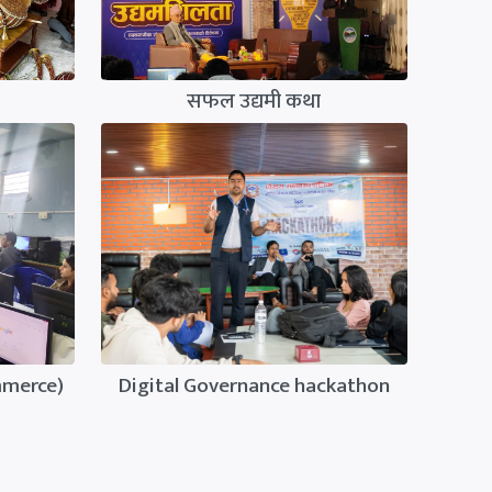
१
सफल उद्यमी कथा
mmerce)
Digital Governance hackathon
BPC Assistant
✕
Business Promotion Center, Pokhara
Namaste. Welcome back to BPC Assistant.