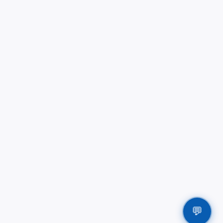
What can I help you with?
Latest Trainings
Latest News
Latest Vacancy
About BPC
Contact
💬