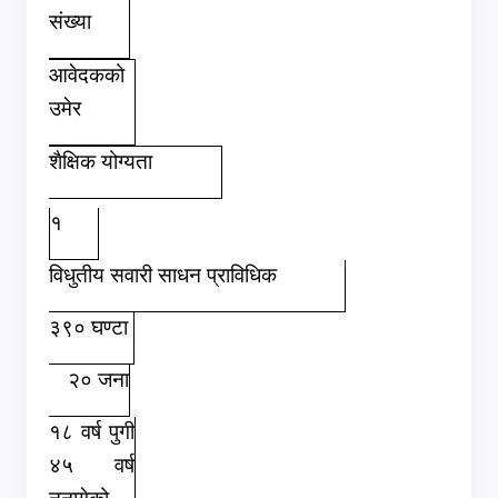
संख्या
आवेदकको
उमेर
शैक्षिक योग्यता
१
विधुतीय सवारी साधन प्राविधिक
३९० घण्टा
२० जना
१८ वर्ष पुगी
४५ वर्ष