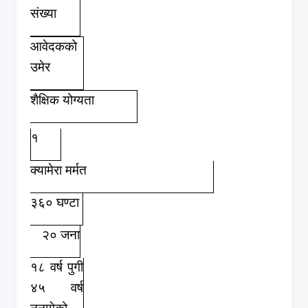
संख्या
आवेदकको
उमेर
शैक्षिक योग्यता
१
क्यामेरा मर्मत
३६० घण्टा
२० जना
१८ वर्ष पुगी
४५ वर्ष