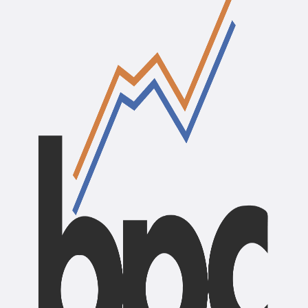
BPC Assistant
✕
Business Promotion Center, Pokhara
Namaste. Welcome back to BPC Assistant.
What can I help you with?
Latest Trainings
Latest News
Latest Vacancy
About BPC
Contact