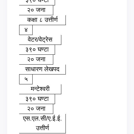
२० जना
कक्षा ८ उत्तीर्ण
४
वेटर/वेट्रेस
३९० घण्टा
२० जना
साधारण लेखपद
५
मन्टेश्वरी
३९० घण्टा
२० जना
एस.एल.सी/ए.ई.ई.
उत्तीर्ण