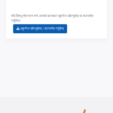
यदि प्रिभ्यू लोड भएन भने, तलको बटनबाट डकुमेन्ट खोल्नुहोस् वा डाउनलोड
गर्नुहोस्।
डकुमेन्ट खोल्नुहोस् / डाउनलोड गर्नुहोस्