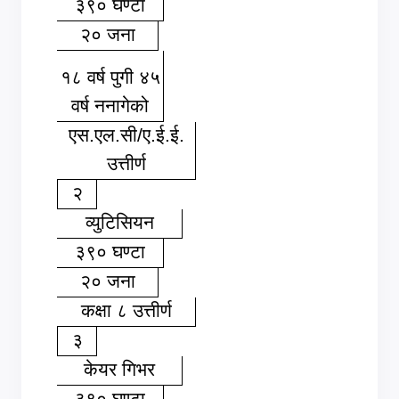
३९० घण्टा
२० जना
१८ वर्ष पुगी ४५
वर्ष ननागेको
एस.एल.सी/ए.ई.ई.
उत्तीर्ण
२
व्युटिसियन
३९० घण्टा
२० जना
कक्षा ८ उत्तीर्ण
३
केयर गिभर
३९० घण्टा