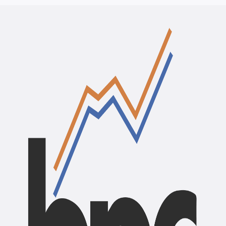
BPC Assistant
✕
Business Promotion Center, Pokhara
Namaste. Welcome back to BPC Assistant.
What can I help you with?
Latest Trainings
Latest News
Latest Vacancy
About BPC
Contact