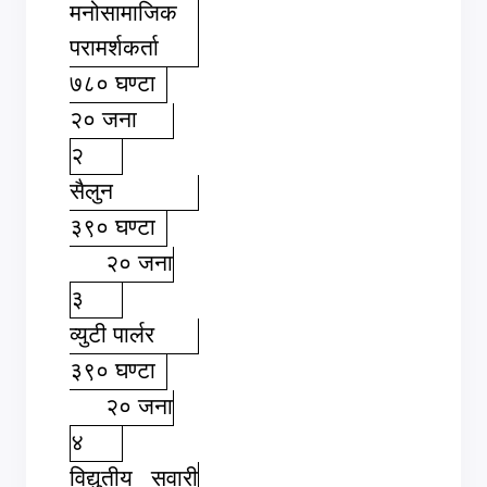
मनोसामाजिक
परामर्शकर्ता
७८० घण्टा
२० जना
२
सैलुन
३९० घण्टा
२० जना
३
व्युटी पार्लर
३९० घण्टा
२० जना
४
विद्युतीय सवारी