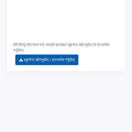
यदि प्रिभ्यू लोड भएन भने, तलको बटनबाट डकुमेन्ट खोल्नुहोस् वा डाउनलोड
गर्नुहोस्।
डकुमेन्ट खोल्नुहोस् / डाउनलोड गर्नुहोस्