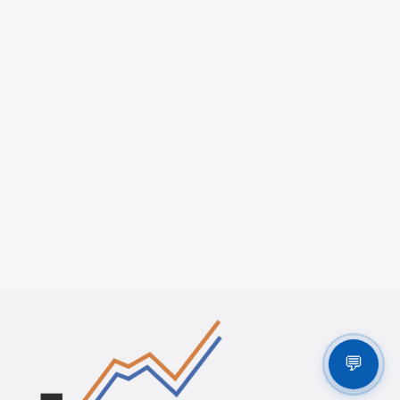
Latest Trainings
Latest News
Latest Vacancy
About BPC
Contact
💬